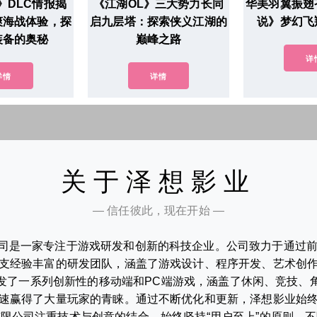
》DLC情报揭
《江湖OL》三大势力长同
华美羽翼振翅
爽海战体验，探
启九层塔：探索侠义江湖的
说》梦幻飞
装备的奥秘
巅峰之路
详
详情
详情
关于泽想影业
— 信任彼此，现在开始 —
司是一家专注于游戏研发和创新的科技企业。公司致力于通过
支经验丰富的研发团队，涵盖了游戏设计、程序开发、艺术创
发了一系列创新性的移动端和PC端游戏，涵盖了休闲、竞技、
速赢得了大量玩家的青睐。通过不断优化和更新，泽想影业始
限公司注重技术与创意的结合，始终坚持“用户至上”的原则，